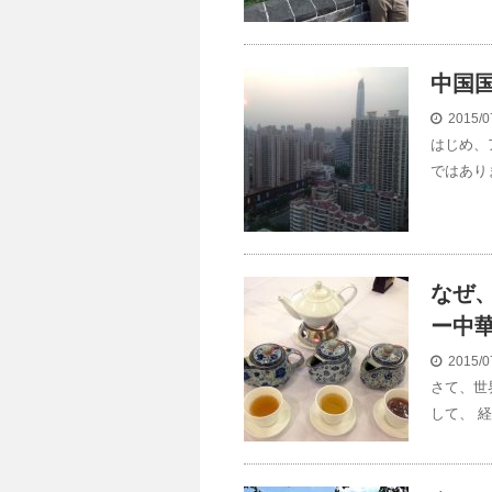
中国
2015/0
はじめ、
ではあり
なぜ
ー中
2015/0
さて、世
して、 経