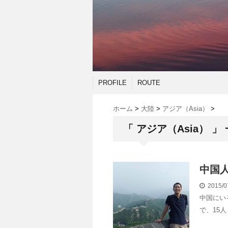
PROFILE
ROUTE
ホーム
>
大陸
>
アジア（Asia）
>
「 アジア（Asia） 」
中国
2015/0
中国にい
で、15人