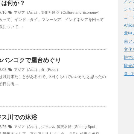
アジア
とは何か？
ジャ
7/10
アジア（Asia）
,
文化と経済（Culture and Economy）
ヨーロ
入って、インド、タイ、マレーシア、インドネシアを回って
Afri
教について …
北中アメ
南アメ
文化と
旅で
のバンコクで屋台めぐり
観光名
7/03
アジア（Asia）
,
食（Food）
食（F
は以前来たことがあるので、3日くらいでいいかなと思ったの
初日に街 …
ジス川での沐浴
6/26
アジア（Asia）
,
ジャンル
,
観光名所（Seeing Spot）
も最後のエリア、アジアに入りました。 1月に成田を出発