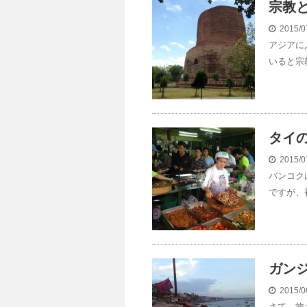
宗教
2015/0
アジアに
いると宗
タイ
2015/0
バンコク
ですが、
ガン
2015/0
さて、旅