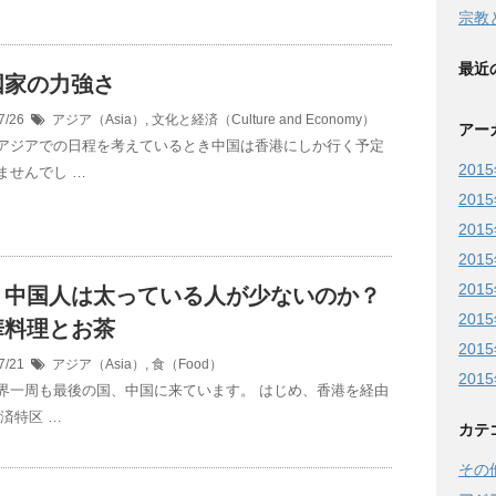
宗教
最近
国家の力強さ
7/26
アジア（Asia）
,
文化と経済（Culture and Economy）
アー
アジアでの日程を考えているとき中国は香港にしか行く予定
201
ませんでし …
201
201
201
201
、中国人は太っている人が少ないのか？
201
華料理とお茶
201
7/21
アジア（Asia）
,
食（Food）
201
界一周も最後の国、中国に来ています。 はじめ、香港を経由
済特区 …
カテ
その他