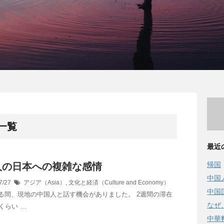
 一覧
最近
帰国
人の日本への複雑な感情
中国
7/27
アジア（Asia）
,
文化と経済（Culture and Economy）
中国
る間、現地の中国人と話す機会がありました。 2週間の滞在
なぜ
くらい …
中華