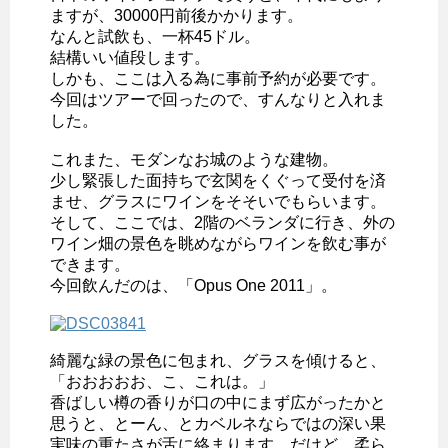
ますが、30000円前後かかります。
なんと試飲も、一杯45ドル。
結構いい値段します。
しかも、ここは入る為に事前予約が必要です。
今回はツアーで回ったので、すんなりと入れま
した。
これまた、モダンなお城のような建物。
少し緊張した面持ちで玄関をくぐって受付を済
ませ、グラスにワインをそそいでもらいます。
そして、ここでは、2階のベランダに行き、外の
ワイン畑の景色を眺めながらワインを飲む事が
できます。
今回飲んだのは、「Opus One 2011」。
綺麗な緑の景色に包まれ、グラスを傾けると、
「おおおおお、こ、これは。」
香ばしい樽の香りが口の中にまず広がったかと
思うと、とーん、とカベルネならではの深い果
実味の重たさが舌に絡まります。だけど、柔ら